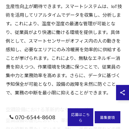
生産性向上が期待できます。スマートシステムは、IoT技
術を活用してリアルタイムでデータを収集し、分析しま
す。これにより、温度や湿度の最適な管理が可能とな
り、従業員がより快適に働ける環境を提供します。具体
例として、スマートセンサーがオフィス内の人の動きを
感知し、必要なエリアにのみ冷暖房を効率的に供給する
ことが挙げられます。これにより、無駄なエネルギー消
費を抑えつつ、作業環境を快適に保つことで、従業員の
集中力と業務効率を高めます。さらに、データに基づく
予知保全が可能となり、設備の故障を未然に防ぐこと
で、業務の中断を最小限に抑えることができます。
空調設備における革新的なセンサー技術
応募はこち
070-6544-8608
募集要項
空調設備の進化において、革新的なセンサー技術は不可
ら