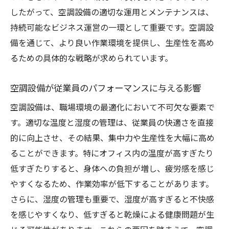
したがって、空調設備の適切な運用とメンテナンスは、
湿度管理を徹底して職場の快適さを確保する秘
持続可能なビジネス運営の一環として重要です。空調設
訣
備を通じて、より良い作業環境を提供し、生産性を高め
空調設備で実現する理想的な湿度環境
るための具体的な戦略が求められています。
湿度管理の重要性とその影響
湿度が生産性に与える潜在的な影響
空調設備が従業員のパフォーマンスに与える影響
空調設備を活用した湿度管理の最前線
空調設備は、職場環境の最適化において不可欠な要素で
湿度の最適化がもたらす職場の健康効果
す。適切な温度と湿度の管理は、従業員の快適さを直接
湿度管理における最新技術の活用法
的に向上させ、その結果、集中力や生産性を大幅に高め
スマートセンサーを活用した最新の空調管理技
ることができます。特にオフィス内の温度が高すぎたり
術
低すぎたりすると、身体への負担が増し、疲労感を感じ
IoTを活用した空調設備の進化
やすくなるため、作業効率が低下することがあります。
さらに、湿度の管理も重要で、湿度が高すぎると不快感
スマートセンサーによるリアルタイム環境
を感じやすくなり、低すぎると乾燥による健康問題が生
管理