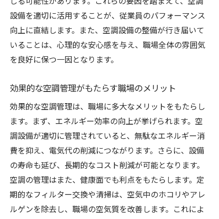
じる可能性があります。これらの要因を踏まえて、空調
最新技術で空調設備の効率を最大化する方
設備を適切に活用することが、従業員のパフォーマンス
法
向上に直結します。また、空調設備の整備が行き届いて
スマートシステム導入で生産性を向上させ
いることは、心理的な安心感を与え、職場全体の雰囲気
る
を良好に保つ一因となります。
空調設備における革新的なセンサー技術
実用例に見るスマートセンサーの導入効果
効果的な空調管理がもたらす職場のメリット
エネルギー消費の最適化でコスト削減と環境保
効果的な空調管理は、職場に多大なメリットをもたらし
護を両立する方法
ます。まず、エネルギー効率の向上が挙げられます。空
コスト削減を実現する空調設備のエネルギ
調設備が適切に管理されていると、無駄なエネルギー消
ー管理
費を抑え、電気代の削減につながります。さらに、設備
環境に優しい空調管理の実践方法
の寿命も延び、長期的なコスト削減が可能となります。
エネルギー効率の向上で持続可能な職場を
空調の管理はまた、健康面でも利点をもたらします。定
作る
期的なフィルター交換や清掃は、空気中のホコリやアレ
ルゲンを除去し、職場の空気質を改善します。これによ
空調設備によるエネルギー消費の削減事例