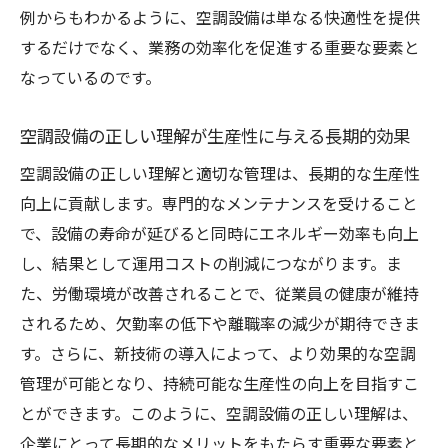
例からもわかるように、空調設備は単なる快適性を提供
定期メンテナンスの重要性とその影響
するだけでなく、業務の効率化を促進する重要な要素と
長期的視点での空調設備管理の利点
なっているのです。
メンテナンスによる機能維持と生産性の関
係
空調設備の正しい理解が生産性に与える長期的効果
空調設備の効果を最大化する保守の方法
空調設備の正しい理解と適切な管理は、長期的な生産性
メンテナンスで延命する空調設備の寿命
向上に貢献します。専門的なメンテナンスを受けること
専門的なメンテナンスが与える持続的な影
で、設備の寿命が延びると同時にエネルギー効率も向上
響
し、結果として運用コストの削減につながります。ま
た、労働環境が改善されることで、従業員の健康が維持
されるため、欠勤率の低下や離職率の減少が期待できま
す。さらに、新技術の導入によって、より効果的な空調
管理が可能となり、持続可能な生産性の向上を目指すこ
とができます。このように、空調設備の正しい理解は、
企業にとって長期的なメリットをもたらす重要な要素と