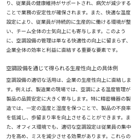
り、従業員の健康維持がサポートされ、病欠が減少する
環境意識を高める空調設備の選び方
ことで業務の安定性が確保されます。また、快適な温度
エネルギー最適化がもたらすビジネスへの
設定により、従業員が持続的に生産的に働ける環境が整
メリット
い、チーム全体の士気向上にも寄与します。このよう
具体的な事例から学ぶ空調設備の効果的な運用
に、空調設備の管理は単なる快適性の向上に留まらず、
方法
企業全体の効率と利益に直結する重要な要素です。
成功事例に学ぶ空調設備の運用戦略
実際の運用から得られる空調設備の知見
空調設備を通じて得られる生産性向上の具体例
業界別の空調設備活用法
空調設備の適切な活用は、企業の生産性向上に直結しま
空調設備導入による生産性向上の実例
す。例えば、製造業の現場では、空調による温度管理が
運用改善で生産性を最大化する方法
製品の品質安定に大きく寄与します。特に精密機器の製
造では、一定の温度と湿度を保つことで、製品の不良率
実例から見る空調設備のベストプラクティ
を低減し、歩留まり率を向上させることができます。ま
ス
た、オフィス環境でも、適切な空調設定は従業員の集中
空調設備のメンテナンスが長期的な生産性向上
力を高め、ミスを減少させる効果があります。これらの
に寄与する理由