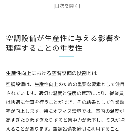
作業環境と空調設備の相関関係を解明する
空調設備が従業員のパフォーマンスに与え
る影響
効果的な空調管理がもたらす職場のメリッ
空調設備が生産性に与える影響を
ト
理解することの重要性
空調設備を通じて得られる生産性向上の具
体例
空調設備の正しい理解が生産性に与える長
生産性向上における空調設備の役割とは
期的効果
空調設備は、生産性向上のための重要な要素として注目
効果的な空調設備の配置で作業環境を最適化す
されています。適切な温度と湿度の管理により、従業員
る方法
は快適に仕事を行うことができ、その結果として作業効
作業スペースにおける空調設備の最適な配
率が向上します。特にオフィス環境では、室内の温度が
置法
高すぎたり低すぎたりすると集中力が低下し、ミスが増
効率的な空調導入で職場環境を改善する
えることがあります。空調設備を適切に利用すること