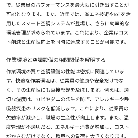
空調設備の配置が生産性に及ぼす影響
で、従業員のパフォーマンスを最大限に引き出すことが
適切な設備配置が生み出す快適な働きやす
可能となります。また、近年では、省エネ技術やIoTを活
さ
用したスマート空調システムが登場し、さらに効率的な
環境管理が求められています。これにより、企業はコス
専門家による空調配置の最適化事例
ト削減と生産性向上を同時に達成することが可能です。
空調設備の配置における最新トレンド
空調設備の温度設定がもたらす生産性向上のメ
作業環境と空調設備の相関関係を解明する
カニズム
作業環境の質と空調設備の性能は密接に関連していま
理想的な温度設定が生産性に与える影響
す。快適な作業環境は、従業員の健康や安全だけでな
温度設定による効率的なエネルギー管理
く、その生産性にも直接影響を及ぼします。例えば、適
温度調整が従業員の作業効率を左右する理
切な湿度は、カビやダニの発生を防ぎ、アレルギーや呼
由
吸器疾患のリスクを低減します。これにより、従業員の
季節に応じた温度設定の重要性
欠勤率が減少し、職場の生産性が向上します。また、温
温度管理で快適な職場環境を維持する方法
度管理が不適切だと、エネルギー消費が増加し、コスト
実例に基づく温度設定の最適化
がかさむだけでなく、環境への負荷も大きくなります。