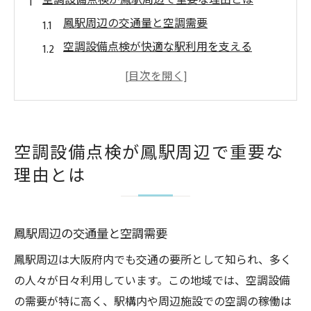
空調設備点検が鳳駅周辺で重要な理由とは
鳳駅周辺の交通量と空調需要
空調設備点検が快適な駅利用を支える
公衆の健康と安全を守るための点検の役割
設備の長寿命化と故障防止のための定期点
検
地域住民へのメリットとコミュニティへの
空調設備点検が鳳駅周辺で重要な
貢献
理由とは
技術者の視点から見た点検の重要性
鳳駅の空調設備定期点検で得られるメリット
エネルギー効率の向上とコスト削減
鳳駅周辺の交通量と空調需要
利用者満足度の向上に繋がる快適環境
鳳駅周辺は大阪府内でも交通の要所として知られ、多く
緊急修理を未然に防ぐ予防保全
の人々が日々利用しています。この地域では、空調設備
運用期間中のトラブル最小化
の需要が特に高く、駅構内や周辺施設での空調の稼働は