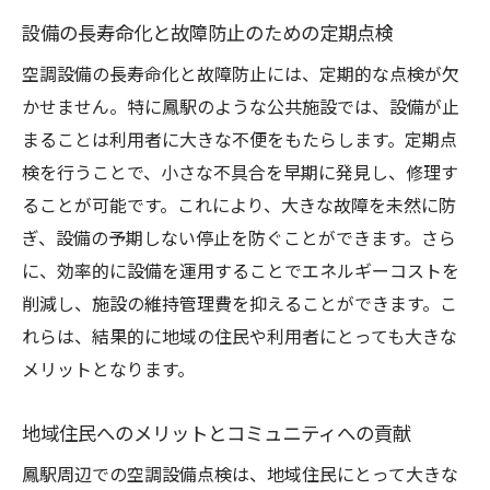
小さな異常を見逃さない診断技術
設備の長寿命化と故障防止のための定期点検
修理費用の削減と長期的コストの抑制
設備寿命を延ばすメンテナンスの重要性
空調設備の長寿命化と故障防止には、定期的な点検が欠
かせません。特に鳳駅のような公共施設では、設備が止
信頼性向上のための迅速な対応
まることは利用者に大きな不便をもたらします。定期点
予測保全とその実際の効果
検を行うことで、小さな不具合を早期に発見し、修理す
専門技術者による的確な修理の必要性
ることが可能です。これにより、大きな故障を未然に防
鳳駅周辺での空調設備点検がエネルギーコスト
ぎ、設備の予期しない停止を防ぐことができます。さら
を削減する方法
に、効率的に設備を運用することでエネルギーコストを
効率的な運転管理によるコスト削減
削減し、施設の維持管理費を抑えることができます。こ
電力消費の最適化とその手法
れらは、結果的に地域の住民や利用者にとっても大きな
ピーク時の負荷管理と対策
メリットとなります。
省エネ技術の活用事例
地域住民へのメリットとコミュニティへの貢献
コスト削減効果を最大化するための分析
鳳駅周辺での空調設備点検は、地域住民にとって大きな
持続可能なエネルギー利用の実践