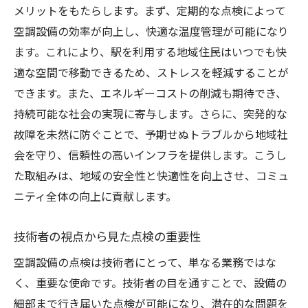
メリットをもたらします。まず、定期的な点検によって
空調設備点検で安心できる生活環境を実現する
空調設備の効率が向上し、快適な温度管理が可能になり
健康に配慮した空気質の管理
ます。これにより、駅を利用する地域住民はいつでも快
ストレスフリーな居住環境の提供
適な空間で移動できるため、ストレスを軽減することが
定期点検がもたらす快適性の向上
できます。また、エネルギーコストの削減も期待でき、
家族の安全と健康を守るための施策
持続可能な社会の実現に寄与します。さらに、突発的な
予測可能な生活環境の維持
故障を未然に防ぐことで、予期せぬトラブルから地域社
会を守り、信頼性の高いインフラを提供します。こうし
安心感をもたらす情報公開の推進
た取組みは、地域の安全性と快適性を向上させ、コミュ
ニティ全体の向上に貢献します。
技術者の視点から見た点検の重要性
空調設備の点検は技術者にとって、単なる業務ではな
く、重要な使命です。技術者の目を通すことで、設備の
細部まで行き届いた点検が可能になり、潜在的な問題を