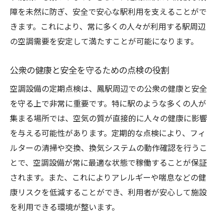
火災や漏電リスクの軽減策
障を未然に防ぎ、安全で安心な駅利用を支えることがで
利用者と従業員の安全確保
きます。これにより、常に多くの人々が利用する駅周辺
点検頻度と安全基準遵守の重要性
の空調需要を安定して満たすことが可能になります。
危機管理と迅速な対応体制の構築
公衆の健康と安全を守るための点検の役割
安全第一主義の実現に向けた取り組み
定期点検で空調設備の効率を最適化する方法
空調設備の定期点検は、鳳駅周辺での公衆の健康と安全
フィルター交換とクリーニングの効果
を守る上で非常に重要です。特に駅のような多くの人が
集まる場所では、空気の質が直接的に人々の健康に影響
効率的な動作のための部品調整
を与える可能性があります。定期的な点検により、フィ
システムの運転状態のモニタリング
ルターの清掃や交換、換気システムの動作確認を行うこ
データ分析を活用した改善策
とで、空調設備が常に最適な状態で稼働することが保証
省エネモードの活用とその効果
されます。また、これによりアレルギーや喘息などの健
最新技術の導入による効率化
康リスクを低減することができ、利用者が安心して施設
空調設備の早期修理で長期故障を防ぐ理由
を利用できる環境が整います。