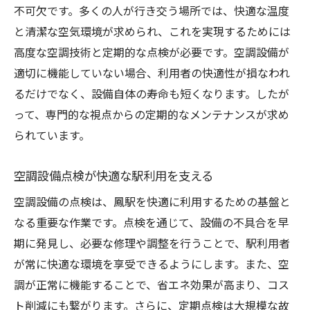
不可欠です。多くの人が行き交う場所では、快適な温度
地域の環境保護への貢献
と清潔な空気環境が求められ、これを実現するためには
空調設備の最新技術の導入促進
高度な空調技術と定期的な点検が必要です。空調設備が
空調設備の定期点検が環境に優しい理由
適切に機能していない場合、利用者の快適性が損なわれ
効率的なエネルギー利用でCO2削減
るだけでなく、設備自体の寿命も短くなります。したが
廃棄物の削減とリサイクルの推進
って、専門的な視点からの定期的なメンテナンスが求め
低環境負荷の冷媒使用の促進
られています。
省エネ基準への適合とその意義
空調設備点検が快適な駅利用を支える
持続可能な社会実現への貢献
環境保護を考慮した技術革新
空調設備の点検は、鳳駅を快適に利用するための基盤と
なる重要な作業です。点検を通じて、設備の不具合を早
鳳駅周辺での空調設備点検がもたらす安全性向
期に発見し、必要な修理や調整を行うことで、駅利用者
上
が常に快適な環境を享受できるようにします。また、空
故障による事故防止のためのチェックポイ
調が正常に機能することで、省エネ効果が高まり、コス
ント
ト削減にも繋がります。さらに、定期点検は大規模な故