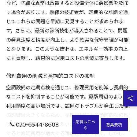
など、些細な異常は放置すると設備全体に悪影響を及ぼ
す場合があります。熟練の技術者が、定期的な診断を通
じてこれらの問題を早期に発見することが求められま
す。さらに、最新の診断技術が導入されることで、問題
の発見速度と精度が向上し、より確実な保守管理が可能
となります。このような技術は、エネルギー効率の向上
にも貢献し、結果的に運用コストの削減に寄与します。
修理費用の削減と長期的コストの抑制
空調設備の定期点検を通じて、修理費用を削減し長期的
なコストを抑制することが可能です。鳳駅周辺のような
利用頻度の高い場所では、設備のトラブルが発生した際
の影響は大きくなるため、早期発見による予防的な修理
応募はこち
070-6544-8608
は非常に重要です。たとえ小さな故障であっても、放置
募集要項
ら
すると修理費用が増大する可能性があります。しかし、