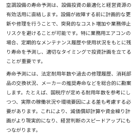
空調設備の寿命予測は、設備投資の最適化と経営資源の
法定耐用年数と空調設備寿命の違いを解説
有効活用に直結します。設備が故障する前に計画的な更
空調設備の法定耐用年数と実寿命の関係性
新や修理を行うことで、突発的なコスト増加や業務停止
を理解する
リスクを避けることが可能です。特に業務用エアコンの
空調設備の耐用年数 国税庁基準を読み解く
場合、定期的なメンテナンス履歴や使用状況をもとに残
ポイント
り寿命を予測し、適切なタイミングで投資計画を立てる
空調設備の寿命が法定耐用年数を超える理
ことが重要です。
由とは
寿命予測には、法定耐用年数や過去の修理履歴、消耗部
空調設備の耐用年数と減価償却計算を比較
品の交換状況、メーカーの推奨寿命などを総合的に勘案
解説
します。たとえば、国税庁が定める耐用年数を参考にし
業務用空調設備の法定耐用年数の目安と実
つつ、実際の稼働状況や環境要因による差も考慮する必
際の運用
要があります。これにより、減価償却計算や資金繰り計
修理と買い替えどちらが最適か見極める方法
画がより現実的になり、経営判断のスピードアップにも
空調設備の寿命サインから修理タイミング
つながります。
を判断