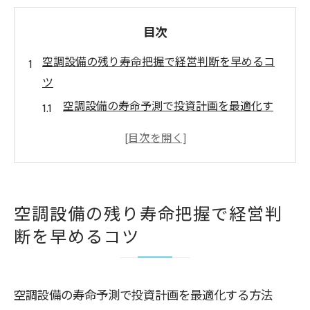
目次
空調設備の残り寿命把握で経営判断を早めるコ
ツ
空調設備の寿命予測で投資計画を最適化す
る方法
空調設備の残り寿命把握が経営判断にもた
らす影響
空調設備の耐用年数の違いと残存価値の考
空調設備の残り寿命把握で経営判
え方
断を早めるコツ
空調設備の寿命管理で修理費用を抑えるポ
イント
空調設備の法定耐用年数と実稼働期間のズ
空調設備の寿命予測で投資計画を最適化する方法
レ解説