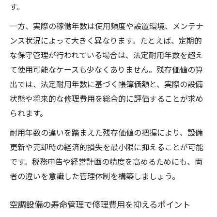
空調設備の残り寿命を左右する管理記録の
す。
重要性
一方、実際の稼働年数は使用頻度や設置環境、メンテナ
空調設備の寿命サインを見逃さないチェック法
ンス状況によって大きく異なります。たとえば、定期的
空調設備の異音や異臭から寿命サインを見
な保守管理が行われている場合は、法定耐用年数を超え
極める
て使用可能なケースも少なくありません。残存価値の算
空調設備の劣化症状と早期発見のためのチ
出では、法定耐用年数に基づく帳簿価額と、実際の設備
ェック項目
状態や将来的な修理費用を総合的に評価することが求め
空調設備の動作不良と耐用年数の関連性を
られます。
解説
耐用年数の違いを踏まえた残存価値の把握により、設備
空調設備の消耗部品交換で寿命を延ばす実
更新や売却時の経済的損失を最小限に抑えることが可能
践法
です。税務申告や経営計画の精度を高めるためにも、両
空調設備の省エネ性能低下は寿命の合図と
者の違いを意識した管理体制を構築しましょう。
なるか
空調設備の寿命管理で修理費用を抑えるポイント