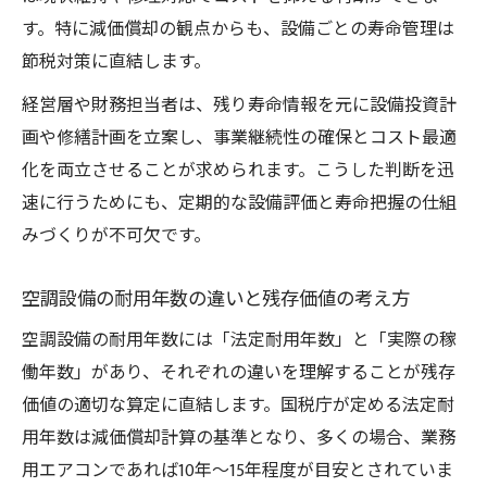
空調設備の耐用年数 国税庁基準の選定方法
す。特に減価償却の観点からも、設備ごとの寿命管理は
空調設備の償却期間に応じた経費計上の注
節税対策に直結します。
意点
経営層や財務担当者は、残り寿命情報を元に設備投資計
空調設備の法定耐用年数別減価償却率の活
画や修繕計画を立案し、事業継続性の確保とコスト最適
用法
化を両立させることが求められます。こうした判断を迅
メンテナンス歴が空調設備の寿命へ与える影響
速に行うためにも、定期的な設備評価と寿命把握の仕組
空調設備の定期メンテナンスが寿命延長に
みづくりが不可欠です。
直結する理由
空調設備メンテナンス履歴で寿命予測の精
空調設備の耐用年数の違いと残存価値の考え方
度を上げる
空調設備の耐用年数には「法定耐用年数」と「実際の稼
空調設備の寿命に影響する主なメンテナン
働年数」があり、それぞれの違いを理解することが残存
スポイント
価値の適切な算定に直結します。国税庁が定める法定耐
空調設備の法定耐用年数超過時メンテナン
用年数は減価償却計算の基準となり、多くの場合、業務
ス活用法
用エアコンであれば10年～15年程度が目安とされていま