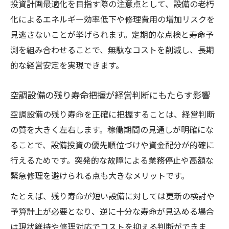
投資計画最適化を目指す際の注意点として、設備の老朽
空調設備の修理費用と買い替えコストの比
化によるエネルギー効率低下や修理費用の増加リスクを
較検討
見逃さないことが挙げられます。定期的な点検と寿命予
空調設備の耐用年数を考慮した選択肢の整
測を組み合わせることで、無駄なコストを削減し、長期
理
的な経営安定を実現できます。
空調設備残り寿命が買い替え時期に与える
空調設備の残り寿命把握が経営判断にもたらす影響
影響
空調設備の状態診断で最適な意思決定を実
空調設備の残り寿命を正確に把握することは、経営判断
現
の質を大きく左右します。稼働期間の見通しが明確にな
ることで、設備投資の優先順位づけや資金配分が的確に
国税庁基準に基づく空調設備減価償却の実務
行えるためです。突発的な故障による業務停止や高額な
空調設備減価償却の基礎と国税庁の耐用年
緊急修理を避けられる点も大きなメリットです。
数解説
空調設備の減価償却計算で押さえるべきポ
たとえば、残り寿命が短い設備に対しては更新の検討や
イント
予算計上が必要となり、逆に十分な寿命が見込める場合
は現状維持や修理対応でコストを抑える判断ができま