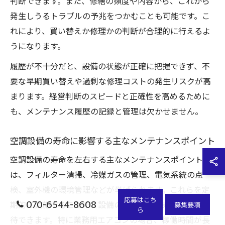
判断できます。また、修繕の頻度や内容から、これから
発生しうるトラブルの予兆をつかむことも可能です。こ
れにより、買い替えか修理かの判断が合理的に行えるよ
うになります。
履歴が不十分だと、設備の状態が正確に把握できず、不
要な早期買い替えや過剰な修理コストの発生リスクが高
まります。経営判断のスピードと正確性を高めるために
も、メンテナンス履歴の記録と管理は欠かせません。
空調設備の寿命に影響する主なメンテナンスポイント
空調設備の寿命を左右する主なメンテナンスポイント
は、フィルター清掃、冷媒ガスの管理、電気系統の点
検、室外機の環境管理などが挙げられます。これらを定
応募はこち
070-6544-8608
期的に実施することで、設備の性能維持と寿命延長が期
募集要項
ら
待できます。特に業務用エアコンの場合、稼働時間が長