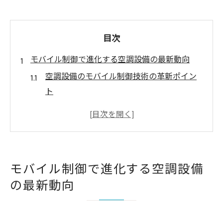
目次
モバイル制御で進化する空調設備の最新動向
空調設備のモバイル制御技術の革新ポイン
ト
大阪の空調設備会社が注目する最先端事例
サブコン業界で評価される空調設備の進化
空調設備会社ランキングが示す最新トレン
ド
モバイル制御で進化する空調設備
空調設備工事に役立つモバイル管理とは
の最新動向
空調設備の未来を担うスマート制御技術
大阪エリアの空調設備が省エネで選ばれる理由