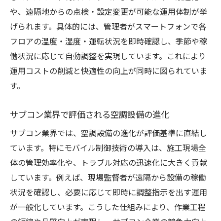
サブコン現場で役立つモバイル管理の実績
や、遠隔地からの点検・設定変更が可能な運用体制が挙
空調設備工事と連携したスマート制御の強
げられます。具体的には、管理者がスマートフォンで各
み
フロアの温度・湿度・運転状況を即時確認し、季節や稼
空調設備求人で重視される最新スキルとは
働状況に応じて自動調整を実現しています。これにより
運用コストの削減と快適性の向上が同時に図られていま
堺市や住之江区で注目の空調設備導入事例
す。
空調設備の導入事例が示す成功ポイント
空調設備会社が手掛けた最新施工事例紹介
サブコン業界で評価される空調設備の進化
大阪サブコンによる空調設備の導入実績
サブコン業界では、空調設備の進化が評価基準に直結し
空調設備工事現場の課題解決の実例
ています。特にモバイル制御技術の導入は、施工現場全
空調設備選びの参考になる導入体験談
体の管理効率化や、トラブル対応の迅速化に大きく貢献
空調設備の事例から学ぶ業者選定のコツ
しています。例えば、現場監督者が遠隔から設備の稼働
スマホで手軽に操作する空調設備の活用法
状況を確認し、必要に応じて即時に調整指示を出す運用
空調設備のスマホ操作で得られる利便性
が一般化しています。こうした仕組みにより、作業工程