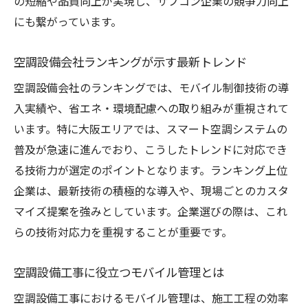
の短縮や品質向上が実現し、サブコン企業の競争力向上
空調設備会社が提案する簡単活用法の特徴
にも繋がっています。
サブコン現場で役立つモバイル制御の実感
空調設備工事とスマート管理の連携方法
空調設備会社ランキングが示す最新トレンド
空調設備求人に活かせるスマホ操作スキル
空調設備会社のランキングでは、モバイル制御技術の導
空調設備のスマホ活用で日々の管理を効率
入実績や、省エネ・環境配慮への取り組みが重視されて
化
います。特に大阪エリアでは、スマート空調システムの
空調設備選びに役立つ業者選定ポイントとは
普及が急速に進んでおり、こうしたトレンドに対応でき
空調設備会社ランキングの活用ポイント
る技術力が選定のポイントとなります。ランキング上位
信頼できる空調設備会社の見極め方
企業は、最新技術の積極的な導入や、現場ごとのカスタ
大阪サブコンが支持される理由を解説
マイズ提案を強みとしています。企業選びの際は、これ
らの技術対応力を重視することが重要です。
空調設備工事の品質で選ぶ業者の特徴
空調設備の補助金情報も選定基準に
空調設備工事に役立つモバイル管理とは
空調設備選びで後悔しないための注意点
空調設備工事におけるモバイル管理は、施工工程の効率
省エネとコスト削減を両立する空調設備の秘訣