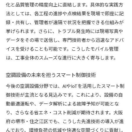
化と品質管理の精度向上に直結します。具体的な実践方
空調設備の省エネ実現に必要な技術とは
法としては、各工程の進捗や点検結果を現場で即座に記
空調設備会社が提案するコスト削減策
録・共有し、管理者が遠隔で状況を把握できる仕組みが
サブコンが実践する省エネノウハウの紹介
挙げられます。さらに、トラブル発生時には現場写真や
空調設備工事でコストパフォーマンス向上
データをその場で送信し、専門技術者から迅速なアドバ
空調設備の補助金活用で経費負担を軽減
イスを受けることも可能です。こうしたモバイル管理
は、工事全体のスムーズな進行に大きく寄与します。
空調設備選びで得られるトータルメリット
大阪府の空調設備求人でキャリアアップを目指
空調設備の未来を担うスマート制御技術
す
今後の空調設備分野では、AIやIoTを活用したスマート制
空調設備会社で働く魅力とキャリア形成
御技術が主流となる見込みです。これにより、設備の自
空調設備求人の選び方と注目ポイント
動最適運転や、データ解析による故障予知が可能とな
大阪サブコン求人で身につく専門スキル
り、さらなる省エネ・コスト削減が期待されます。大阪
空調設備工事現場で求められる人材像
府の堺市・住之江区でも、こうした先進技術の導入が進
空調設備分野でキャリアアップする方法
んでおり、環境負荷の低減や快適な空間づくりに貢献し