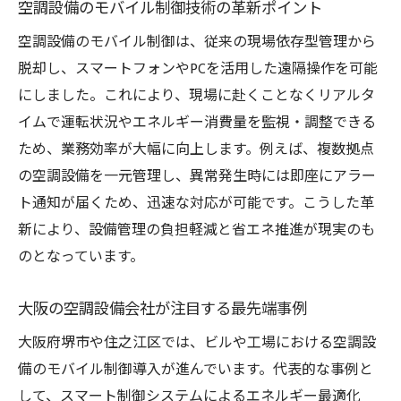
空調設備の省エネ性能が大阪で求められる
空調設備のモバイル制御技術の革新ポイント
背景
空調設備のモバイル制御は、従来の現場依存型管理から
空調設備会社が提案する効率的な省エネ方
脱却し、スマートフォンやPCを活用した遠隔操作を可能
法
にしました。これにより、現場に赴くことなくリアルタ
ランキング上位の空調設備が持つ省エネ実
イムで運転状況やエネルギー消費量を監視・調整できる
績
ため、業務効率が大幅に向上します。例えば、複数拠点
大阪サブコンによる省エネ対応の取り組み
の空調設備を一元管理し、異常発生時には即座にアラー
ト通知が届くため、迅速な対応が可能です。こうした革
空調設備工事で省エネ化が注目される理由
新により、設備管理の負担軽減と省エネ推進が現実のも
空調設備で実現する環境配慮の最前線
のとなっています。
空調設備におけるモバイル管理のメリット解説
空調設備のモバイル管理で業務効率が向上
大阪の空調設備会社が注目する最先端事例
遠隔操作が可能な空調設備の具体的メリッ
大阪府堺市や住之江区では、ビルや工場における空調設
ト
備のモバイル制御導入が進んでいます。代表的な事例と
空調設備会社が推奨するモバイル制御事例
して、スマート制御システムによるエネルギー最適化