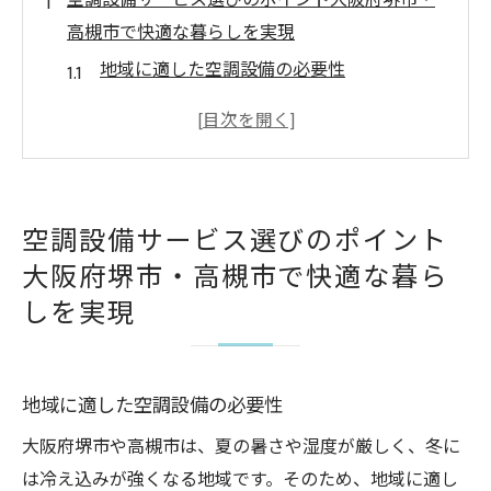
空調設備サービス選びのポイント大阪府堺市・
高槻市で快適な暮らしを実現
地域に適した空調設備の必要性
効率的な空調設備の選び方
設置業者の信頼性を見極める方法
堺市・高槻市に適したエコロジカルな選択
空調設備の導入とランニングコストの比較
空調設備サービス選びのポイント
快適さを維持するためのメンテナンスの重
大阪府堺市・高槻市で快適な暮ら
要性
しを実現
大阪府堺市・高槻市の空調設備信頼性を重視し
た選び方ガイド
信頼できる業者を選ぶためのチェックポイ
地域に適した空調設備の必要性
ント
大阪府堺市や高槻市は、夏の暑さや湿度が厳しく、冬に
実績と評判から見る業者の選び方
は冷え込みが強くなる地域です。そのため、地域に適し