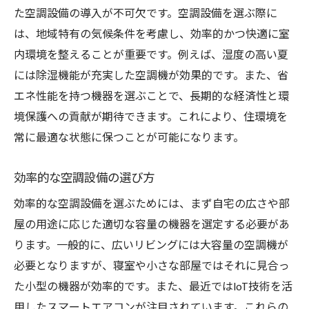
技術力の高さを見極める方法
た空調設備の導入が不可欠です。空調設備を選ぶ際に
アフターサービスの充実度を確認する
は、地域特有の気候条件を考慮し、効率的かつ快適に室
内環境を整えることが重要です。例えば、湿度の高い夏
地域特性に応じた業者選びのコツ
には除湿機能が充実した空調機が効果的です。また、省
トラブルを未然に防ぐための業者選び
エネ性能を持つ機器を選ぶことで、長期的な経済性と環
空調設備の重要性を理解し大阪府堺市・高槻市
境保護への貢献が期待できます。これにより、住環境を
でベストなサービスを見つける方法
常に最適な状態に保つことが可能になります。
空調設備がもたらす健康効果
季節に応じた設備選びのポイント
効率的な空調設備の選び方
環境に優しい選択が重要な理由
効率的な空調設備を選ぶためには、まず自宅の広さや部
プロのアドバイスを活用した選び方
屋の用途に応じた適切な容量の機器を選定する必要があ
消費者の声から学ぶ最適な空調設備
ります。一般的に、広いリビングには大容量の空調機が
初期投資と長期的な効果のバランス
必要となりますが、寝室や小さな部屋ではそれに見合っ
た小型の機器が効率的です。また、最近ではIoT技術を活
地域特性に基づく空調設備選び大阪府堺市・高
用したスマートエアコンが注目されています。これらの
槻市での成功事例