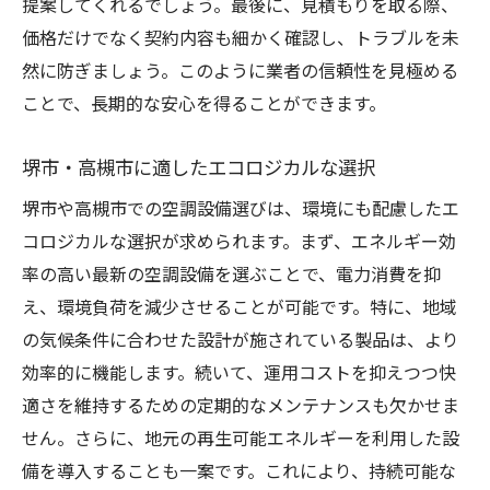
提案してくれるでしょう。最後に、見積もりを取る際、
自分に合った空調設備選びのために
価格だけでなく契約内容も細かく確認し、トラブルを未
大阪府堺市・高槻市での空調設備サービス選び
然に防ぎましょう。このように業者の信頼性を見極める
安心をもたらす専門家の視点
ことで、長期的な安心を得ることができます。
専門家が推奨する最新設備
堺市・高槻市に適したエコロジカルな選択
空調設備の進化に学ぶ新技術
専門家に相談するメリット
堺市や高槻市での空調設備選びは、環境にも配慮したエ
コロジカルな選択が求められます。まず、エネルギー効
地域の専門家との連携による効果
率の高い最新の空調設備を選ぶことで、電力消費を抑
信頼できる情報源の活用方法
え、環境負荷を減少させることが可能です。特に、地域
安全性を重視した選び方
の気候条件に合わせた設計が施されている製品は、より
空調設備のプロが語る大阪府堺市・高槻市での
効率的に機能します。続いて、運用コストを抑えつつ快
ベストチョイスの探し方
適さを維持するための定期的なメンテナンスも欠かせま
プロが教える空調設備の選び方
せん。さらに、地元の再生可能エネルギーを利用した設
最新の技術動向を知る重要性
備を導入することも一案です。これにより、持続可能な