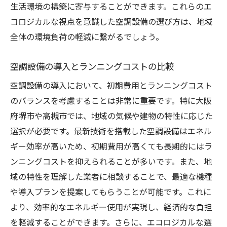
プロの経験談から学ぶ選び方
生活環境の構築に寄与することができます。これらのエ
ベストチョイスを見つけるための秘訣
コロジカルな視点を意識した空調設備の選び方は、地域
全体の環境負荷の軽減に繋がるでしょう。
プロが選ぶ空調設備の基準
地域のプロが信頼する情報源
空調設備の導入とランニングコストの比較
空調設備の選び方が変わる大阪府堺市・高槻市
空調設備の導入において、初期費用とランニングコスト
の地域特化サービス
のバランスを考慮することは非常に重要です。特に大阪
地域特化サービスがもたらす利点
府堺市や高槻市では、地域の気候や建物の特性に応じた
地元のニーズに応える空調設備選び
選択が必要です。最新技術を搭載した空調設備はエネル
地域特有の気候に適応した設備
ギー効率が高いため、初期費用が高くても長期的にはラ
特化サービスで得られる安心感
ンニングコストを抑えられることが多いです。また、地
地域密着型のサービス展開
域の特性を理解した業者に相談することで、最適な機種
地域住民が選ぶ信頼のポイント
や導入プランを提案してもらうことが可能です。これに
より、効率的なエネルギー使用が実現し、経済的な負担
を軽減することができます。さらに、エコロジカルな選