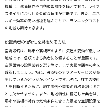
機種は、遠隔操作や自動調整機能を備えており、ライフ
地域別の気候に適した設備選び
スタイルに合わせた柔軟な運用が可能です。また、エネ
成功事例から学ぶ空調設備の効果
ルギー効率の高い機種を選ぶことで、ランニングコスト
地元で支持される理由を探る
の削減も期待できます。
地域固有の課題に対応する設備選び
持続可能な生活を支える空調設備
設置業者の信頼性を見極める方法
地域密着型サービスの利点
空調設備は、堺市や高槻市のように気温の変動が激しい
空調設備選びで失敗しないためのヒント大阪府
地域では、信頼できる業者に依頼することが重要です。
堺市・高槻市の実例から学ぶ
空調設備の設置業者を選ぶ際は、まず実績や顧客の声を
よくある失敗例とその回避策
確認しましょう。特に、設置後のアフターサービスが充
実しているかどうかがポイントです。次に、施工の技術
先輩ユーザーから学ぶ成功のコツ
力を判断するために、施工事例や業者の資格を調べるこ
トラブルの原因とその対処法
とも欠かせません。また、地域特性に精通した業者は、
コストパフォーマンスを重視する理由
堺市や高槻市特有の気候条件に合った最適な空調設備を
地域でのサポート体制を確認する